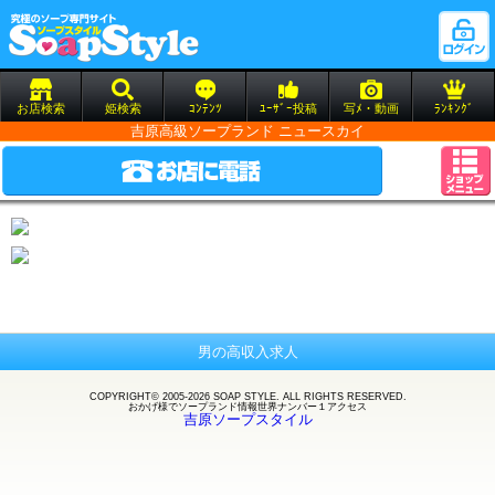
お店検索
姫検索
ｺﾝﾃﾝﾂ
ﾕｰｻﾞｰ投稿
写ﾒ・動画
ﾗﾝｷﾝｸﾞ
吉原高級ソープランド ニュースカイ
男の高収入求人
COPYRIGHT© 2005-2026 SOAP STYLE. ALL RIGHTS RESERVED.
おかげ様で
ソープランド
情報世界ナンバー１アクセス
吉原ソープスタイル