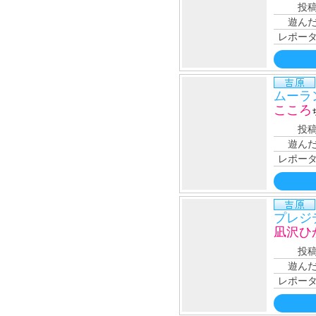
投
遊ん
レポー
ムーラ
こころ
投
遊ん
レポー
プレジ
凪沢ひ
投
遊ん
レポー