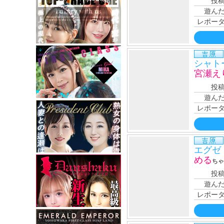
投
遊ん
レポー
シャト
宮瀬え
投
遊ん
レポー
エグゼ
める
ちゃ
投
遊ん
レポー