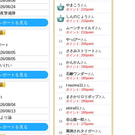
26/08/06
やまこう
さん
26/06/24
ポイント: 215point
夜警備隊
しんのじょう
さん
ポイント: 215point
レポートを見る
ムーンチャイルド
さん
11
ポイント: 210point
やっぴー
さん
12
ポイント: 205point
ポート
ささみストリート
さん
26/08/05
12
ポイント: 205point
26/08/05
かんかん
さん
14
いけい
ポイント: 190point
石鹸ワンダー
さん
レポートを見る
15
ポイント: 185point
I nazma11
さん
15
ポイント: 185point
まさかりロリポップ
ト
さん
17
ポイント: 180point
26/08/04
akira01
さん
17
26/06/13
ポイント: 180point
より論
谷山龍一郎
さん
19
ポイント: 175point
レポートを見る
罵倒されタイガー
さん
20