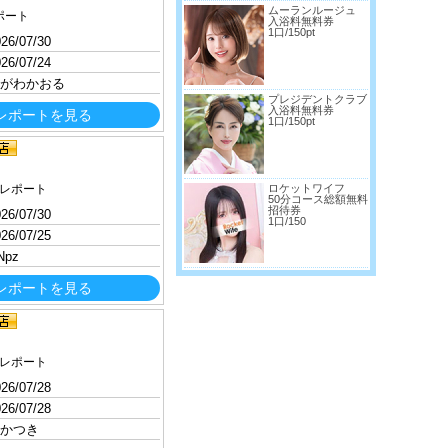
ムーランルージュ
ポート
入浴料無料券
1口/150pt
26/07/30
26/07/24
がわかおる
プレジデントクラブ
入浴料無料券
レポートを見る
1口/150pt
レポート
ロケットワイフ
50分コース総額無料
招待券
26/07/30
1口/150
26/07/25
Npz
レポートを見る
レポート
26/07/28
26/07/28
かつき