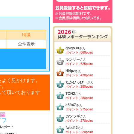
特徴
全件表示
golgo30
さん
ポイント: 860point
ランサー
さん
ポイント: 625point
HNpz
さん
ポイント: 430point
をよく見かけます。
たかひっぴー
さん
す。
ポイント: 280point
して頂いております
TON2
さん
ポイント: 280point
a5947
さん
ポイント: 275point
カツラギ
さん
イフ
ポイント: 270point
レポート
fwbd42
さん
ポイント: 220point