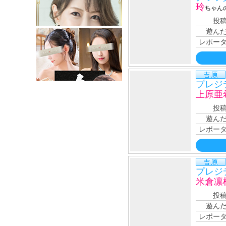
玲
ちゃん
投
遊ん
レポー
プレジ
上原亜
投
遊ん
レポー
プレジ
米倉凛
投
遊ん
レポー