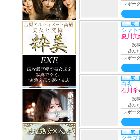
レポー
シャト
夏川美
投
遊ん
レポー
白夜
石川希
投
遊ん
レポー
クラブ