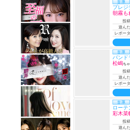
プレジ
朝霧も
投
遊ん
レポー
パンド
松嶋
ちゃ
投
遊ん
レポー
ローテ
彩木菜
投
遊ん