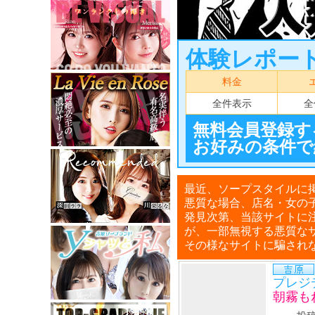
体験レポー
料金
全件表示
全
無料会員登録す
お好みの条件で
最近、ソープスタイルに
悪質な場合、店名・女の
発見次第、当該サイトに
が、一部無視する悪質な
その様なサイトに騙され
プレジ
朝霧も