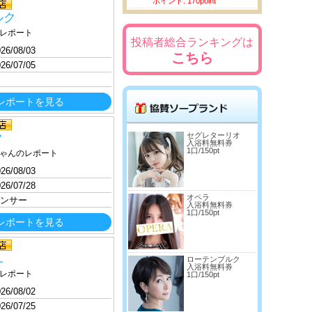
ポイント: 170point
ルク
レポート
投稿者総合ランキングは
26/08/03
こちら
26/07/05
レポートを見る
ク
セグレターリオ
入浴料無料券
1口/150pt
ゃんのレポート
26/08/03
26/07/28
オペラ
ンサー
入浴料無料券
1口/150pt
レポートを見る
ユ
ローテンブルク
入浴料無料券
レポート
1口/150pt
26/08/02
26/07/25