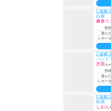
白夜
麻倉ミ
投
遊ん
レポー
パンド
沢尻
ちゃ
投
遊ん
レポー
粋美
しおん