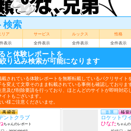
ト検索
エリア
サービス
ルックス
性格
件表示
全件表示
全件表示
全件表示
ると体験レポートを
絞り込み検索が可能になります
掲載されている体験レポートを無断転載しているパクリサイト
子を変えて文章そのまま転載されている事例も確認しておりま
注意及び削除要請を行っており、ほとんどのサイトが即時対応
サイトもございます。
ない様ご注意くださいませ。
デントクラブ
ロケットワ
ね
ひなた
ちゃんのレポート
ちゃんの