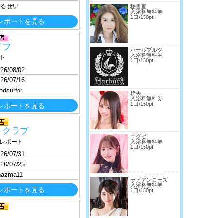
るせい
秘書室
入浴料無料券
1口/150pt
レポートを見る
イフ
ハールブルク
入浴料無料券
ト
1口/150pt
26/08/02
26/07/16
ndsurfer
粋美
入浴料無料券
1口/150pt
レポートを見る
トクラブ
エグゼ
レポート
入浴料無料券
1口/150pt
26/07/31
26/07/25
 nazma11
ラビアンローズ
入浴料無料券
レポートを見る
1口/150pt