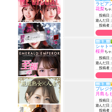
ラビア
花梨
ちゃ
　投稿日
遊んだ日
　投稿者
シャト
桜井
ちゃ
　投稿日
遊んだ日
　投稿者
プレジ
月島も
　投稿日
遊んだ日
　投稿者