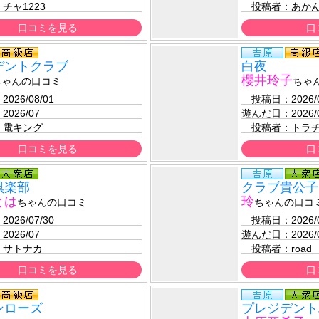
：
チャ1223
　投稿者：
あか
口コミを見る
口
デントクラブ
白夜
櫻井玲子
ちゃんの口コミ
ちゃ
：
2026/08/01 
　投稿日：
2026/
：
2026/07
遊んだ日：
2026/
：
電キング
　投稿者：
トラ
口コミを見る
口
倶楽部
クラブ貴公子
とは
玲
ちゃんの口コミ
ちゃんの口コ
：
2026/07/30 
　投稿日：
2026/
：
2026/07
遊んだ日：
2026/
：
サトナカ
　投稿者：
road
口コミを見る
口
ンローズ
プレジデント