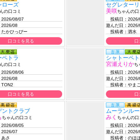
ンローズ
セグレターリ
美咲
んの口コミ
ちゃんの口
：
2026/08/07 
　投稿日：
2026/
：
2026/08
遊んだ日：
2026/
：
たかひっぴー
　投稿者：
泗水
口コミを見る
口
ーペトラ
シャトーペト
宮瀬えりか
んの口コミ
ち
：
2026/08/06 
　投稿日：
2026/
：
2026/08
遊んだ日：
2026/
：
TON2
　投稿者：
やま
口コミを見る
口
デントクラブ
ムーランルー
も
みく
ちゃんの口コミ
ちゃんの口
：
2026/08/05 
　投稿日：
2026/
：
2026/07
遊んだ日：
2026/
：
あさ
　投稿者：
のほ