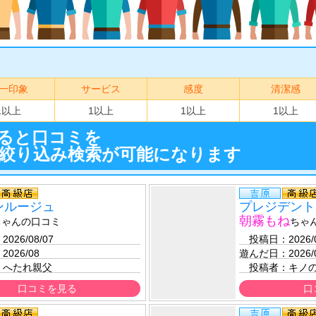
一印象
サービス
感度
清潔感
1以上
1以上
1以上
1以上
ると口コミを
絞り込み検索が可能になります
ンルージュ
プレジデント
朝霧もね
ちゃんの口コミ
ちゃ
：
2026/08/07 
　投稿日：
2026/
：
2026/08
遊んだ日：
2026/
：
へたれ親父
　投稿者：
キノ
口コミを見る
口