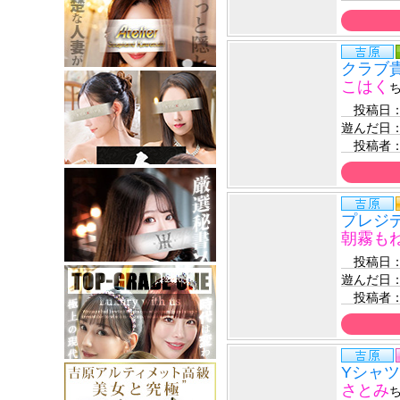
クラブ
こはく
　投稿日
遊んだ日
　投稿者
プレジ
朝霧も
　投稿日
遊んだ日
　投稿者
Yシャ
さとみ