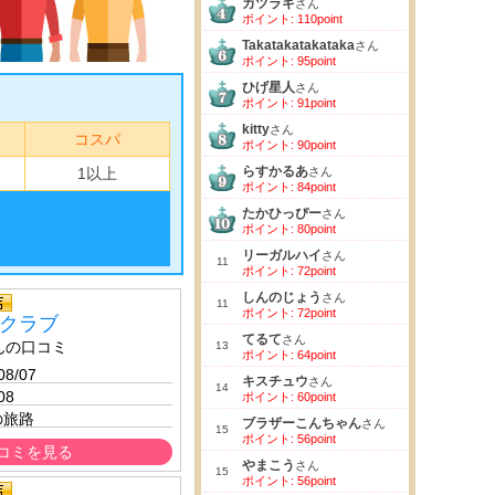
カツラギ
さん
ポイント: 110point
Takatakatakataka
さん
ポイント: 95point
ひげ星人
さん
ポイント: 91point
kitty
さん
コスパ
ポイント: 90point
らすかるあ
1以上
さん
ポイント: 84point
たかひっぴー
さん
ポイント: 80point
リーガルハイ
さん
11
ポイント: 72point
しんのじょう
さん
11
ポイント: 72point
クラブ
てるて
さん
んの口コミ
13
ポイント: 64point
08/07 
キスチュウ
さん
14
08
ポイント: 60point
の旅路
ブラザーこんちゃん
さん
15
ポイント: 56point
コミを見る
やまこう
さん
15
ポイント: 56point