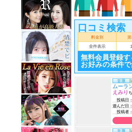
口コミ検索
料金別
第
全件表示
無料会員登録す
お好みの条件で
ムーラ
えみり
　投稿日
遊んだ日
　投稿者