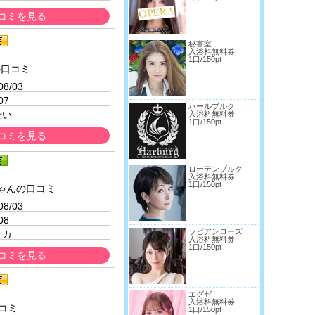
コミを見る
秘書室
入浴料無料券
1口/150pt
の口コミ
08/03 
07
ハールブルク
せい
入浴料無料券
1口/150pt
コミを見る
ローテンブルク
入浴料無料券
1口/150pt
ゃんの口コミ
08/03 
08
ラビアンローズ
ナカ
入浴料無料券
1口/150pt
コミを見る
エグゼ
入浴料無料券
コミ
1口/150pt