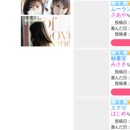
ムーラ
さあや
　投稿日
遊んだ日
　投稿者
秘書室
みさき
　投稿日
遊んだ日
　投稿者
エグゼ
はじめ
　投稿日
遊んだ日