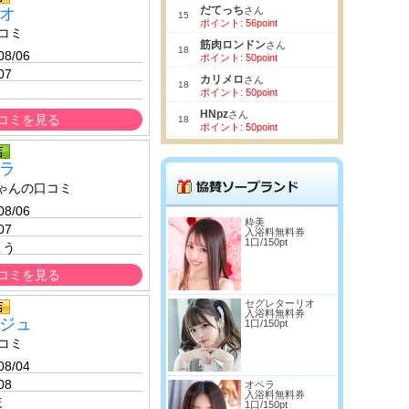
だてっち
オ
さん
15
ポイント: 56point
コミ
筋肉ロンドン
さん
18
08/06 
ポイント: 50point
07
カリメロ
さん
18
ポイント: 50point
HNpz
さん
コミを見る
18
ポイント: 50point
ラ
ゃんの口コミ
08/06 
粋美
07
入浴料無料券
1口/150pt
こう
コミを見る
セグレターリオ
入浴料無料券
ジュ
1口/150pt
コミ
08/04 
08
オペラ
入浴料無料券
ほ
1口/150pt