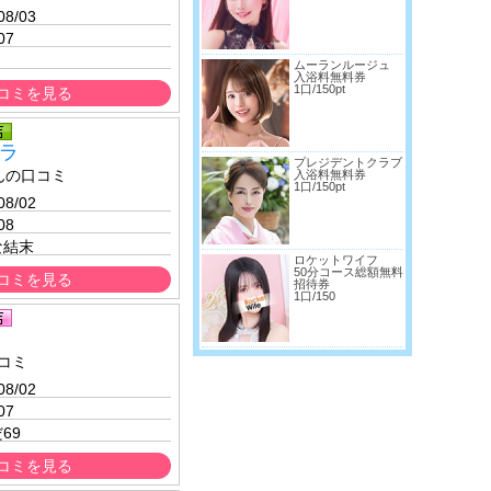
08/03 
07
ムーランルージュ
入浴料無料券
1口/150pt
コミを見る
ラ
プレジデントクラブ
んの口コミ
入浴料無料券
1口/150pt
08/02 
08
な結末
ロケットワイフ
50分コース総額無料
コミを見る
招待券
1口/150
コミ
08/02 
07
69
コミを見る