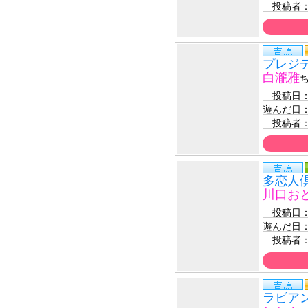
　投稿者
プレジ
白瀧雅
　投稿日
遊んだ日
　投稿者
多恋人
川口お
　投稿日
遊んだ日
　投稿者
ラビア