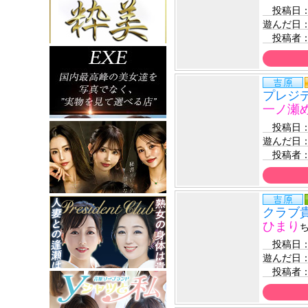
　投稿日
遊んだ日
　投稿者
プレジ
一ノ瀬
　投稿日
遊んだ日
　投稿者
クラブ
ひまり
　投稿日
遊んだ日
　投稿者