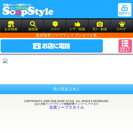
お店検索
姫検索
ｺﾝﾃﾝﾂ
ﾕｰｻﾞｰ投稿
写ﾒ・動画
ﾗﾝｷﾝｸﾞ
吉原格安ソープランド Yシャツと私
男の高収入求人
COPYRIGHT© 2005-2026 SOAP STYLE. ALL RIGHTS RESERVED.
おかげ様で
ソープランド
情報世界ナンバー１アクセス
吉原ソープスタイル