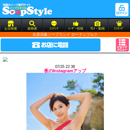
お店検索
姫検索
ｺﾝﾃﾝﾂ
ﾕｰｻﾞｰ投稿
写ﾒ・動画
ﾗﾝｷﾝｸﾞ
吉原高級ソープランド ローテンブルク
07/25 22:38
夜のInstagramアップ