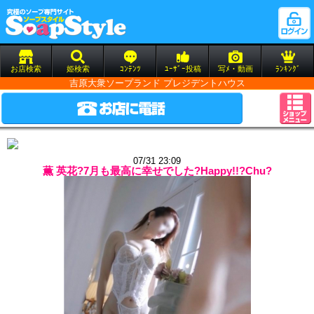
お店検索
姫検索
ｺﾝﾃﾝﾂ
ﾕｰｻﾞｰ投稿
写ﾒ・動画
ﾗﾝｷﾝｸﾞ
吉原大衆ソープランド プレジデントハウス
07/31 23:09
薫 英花?7月も最高に幸せでした?Happy!!?Chu?