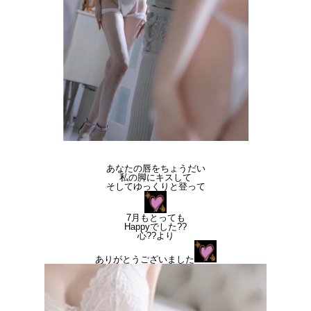
あなたの唇をちょうだい
私の脚にキスして
そしてゆっくりと登って
7月もとっても
Happyでした??
心??より
ありがとうございました