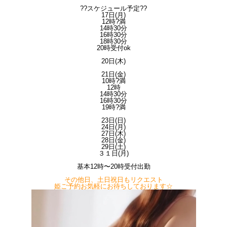
??スケジュール予定??
17日(月)
12時?満
14時30分
16時30分
18時30分
20時受付ok
20日(木)
21日(金)
10時?満
12時
14時30分
16時30分
19時?満
23日(日)
24日(月)
27日(木)
28日(金)
29日(土)
３１日(月)
基本12時〜20時受付出勤
その他日、土日祝日もリクエスト
姫ご予約お気軽にお待ちしております☆