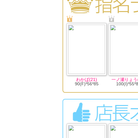
わかば(21)
一ノ瀬りょう(
90(F)*56*85
100(I)*55*