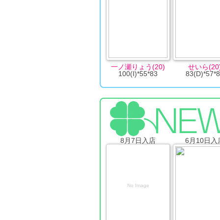
一ノ瀬りょう(20)
せいら(20
100(I)*55*83
83(D)*57*
8月7日入店
6月10日入
No Image