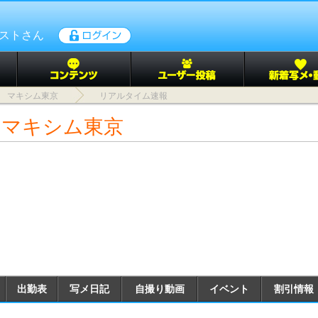
ゲストさん
マキシム東京
リアルタイム速報
 マキシム東京
出勤表
写メ日記
自撮り動画
イベント
割引情報