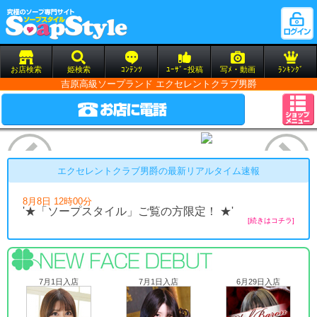
お店検索
姫検索
ｺﾝﾃﾝﾂ
ﾕｰｻﾞｰ投稿
写ﾒ・動画
ﾗﾝｷﾝｸﾞ
吉原高級ソープランド エクセレントクラブ男爵
エクセレントクラブ男爵の最新リアルタイム速報
8月8日 12時00分
'★「ソープスタイル」ご覧の方限定！ ★'
[続きはコチラ]
7月1日入店
7月1日入店
6月29日入店