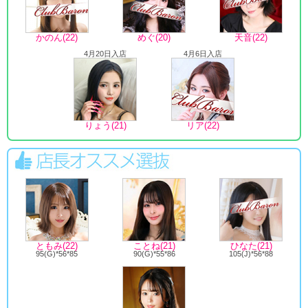
かのん(22)
めぐ(20)
天音(22)
4月20日入店
4月6日入店
りょう(21)
リア(22)
ともみ(22)
ことね(21)
ひなた(21)
95(G)*56*85
90(G)*55*86
105(J)*56*88