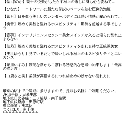
【聖 ほのか】幾千の悦楽がもたらす極上の癒しに身も心も委ねて…
【ひなた】 エトワールに新たな伝説のページを刻む圧倒的泡姫
【紫月】目を奪う美しいスレンダーボディには熱い情熱が秘められて…
【奏音】煌めく美貌と溢れるホスピタリティ！期待を超越する事でしょ
う
【音羽】インテリジェンスセクシー美女スイッチが入ると淫らに乱れ止
まらない
【佳乃】煌めく美貌と溢れるホスピタリティをあわせ持つ正統派美女
【美浜ゆうり】見ているだけで酔いしれる極上のホスピタリティとエレ
ガンス
【泉川いずみ】妖艶な唇からこぼれる誘惑的な息遣い約束します「最高
の満足度」
【白鹿さと美】柔肌が高揚するにつれ歯止めの効かない乱れ方に
最寄の駅までご送迎に参りますので、是非お気軽にご利用ください。
JR山手線：日暮里駅
地下鉄日比谷線：三ノ輪駅・南千住駅
地下鉄銀座線：田原町駅
東武鉄道：浅草駅
つくばEX：南千住
*************************