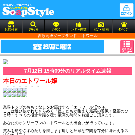
お店検索
姫検索
ｺﾝﾃﾝﾂ
ﾕｰｻﾞｰ投稿
写ﾒ・動画
ﾗﾝｷﾝｸﾞ
吉原高級ソープランド エトワール
7月12日 15時09分のリアルタイム速報
本日のエトワール嬢
↓ ↓ ↓ ↓ ↓ ↓
業界トップのおもてなしをお届けする「エトワール*Etoile」
ここは選び抜かれたきらめく「星」たちが集まり最高の贅沢！至福のひ
と時！すべての概念常識を覆す最高の時間をお過ごし頂きます。
あなたのオンリーワンのエトワールとの出会いが待っています。
笑みを絶やさず心配りを惜しまず癒しと淫靡な空間を存分に味わえるス
ペシャリスト