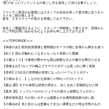
“星”のきっとワンランク上の過ごし方を発見して頂ける事でしょう。
フリーでご来店のお客様にはスタッフが自信を持って貴方様に合うキャ
ストをご紹介致します。
是非、クオリティーの高さを実感してみて下さい。
末永くご愛顧頂けるように、スタッフ一同精進して参ります、皆様から
のご予約お問い合わせを心よりお待ち申し上げております
≪≪TOPGRADE≫≫
【神楽のあ】絶対的清潔感と透明感がオーラの様に全身から輝きを放つ
【めぐ】思わず触れたくなる☆もっちり美肌☆と愛嬌
【小夏エミリ】小麦色の艶やかな肌は妖艶な大人の魅力を際立たせる
【美南まお】Iカップの極上グラマラスボディは真っ白に輝く美肌
【杏奈】2.5次元の世界観が現実になったパーフェクトボディ
【小桜みるく。】しなやかな肢体に☆99センチJカップ☆
【蒼山 愛】モデル体型な絶世の美女と、めくるめく官能的なひと時
【真木 凛】トップレベルのビジュアルの高さと妖艶なフェロモン
【更科茉莉花】その甘いボディは感度も十分透明度抜群の白い肌
【小栗ゆめ】見た目からは想像もできない濃厚なひと時は天性のもの